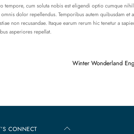
ibero tempore, cum soluta nobis est eligendi optio cumque ni
omnis dolor repellendus. Temporibus autem quibusdam et aut 
stiae non recusandae. Itaque earum rerum hic tenetur a sapient
bus asperiores repellat.
Winter Wonderland Eng
Back
T’S CONNECT