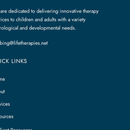
To
Top
are dedicated to delivering innovative therapy
ices to children and adults with a variety
rological and developmental needs.
ubing@lifetherapies.net
ICK LINKS
me
ut
vices
ources
lient Resources