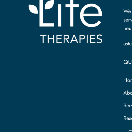
We 
serv
neu
ast
QU
Ho
Abo
Ser
Res
C