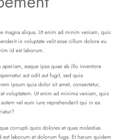
opement
ore magna aliqua. Ut enim ad minim veniam, quis
nderit in voluptate velit esse cillum dolore eu
anim id est laborum.
m aperiam, eaque ipsa quae ab illo inventore
pernatur aut odit aut fugit, sed quia
em ipsum quia dolor sit amet, consectetur,
rat voluptatem. Ut enim ad minima veniam, quis
 autem vel eum iure reprehenderit qui in ea
riatur?
tque corrupti quos dolores et quas molestias
, id est laborum et dolorum fuga. Et harum quidem