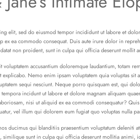
 Jane’s Intimate El
ing elit, sed do eiusmod tempor incididunt ut labore et dol
quip ex ea commodo consequat. Duis aute irure dolor in reprehe
idatat non proident, sunt in culpa qui officia deserunt mollit 
 sit voluptatem accusantium doloremque laudantium, totam re
sunt explicabo. Nemo enim ipsam voluptatem quia voluptas sit as
uptatem sequi nesciunt. Neque porro quisquam est, qui dolor
 tempora incidunt ut labore et dolore magnam aliquam quae
laboriosam, nisi ut aliquid ex ea commodi consequatur? Quis
uatur, vel illum qui dolorem eum fugiat quo voluptas nulla pa
mos ducimus qui blanditiis praesentium voluptatum deleniti a
t, similique sunt in culpa qui officia deserunt mollitia animi